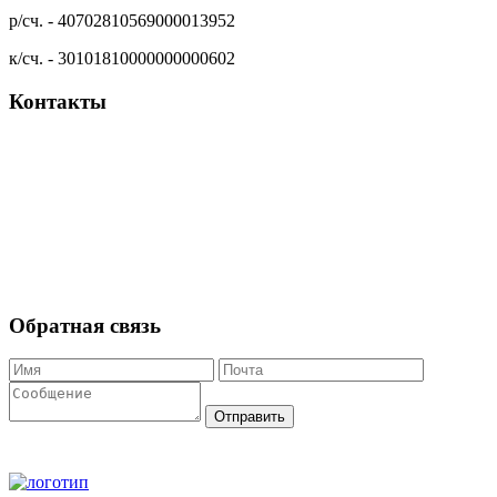
р/сч. - 40702810569000013952
к/сч. - 30101810000000000602
Контакты
+7 84235-3-88-44
+7 84235-3-88-22
info@tnmash.ru
Обратная связь
Отправить